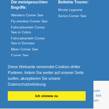
Die meistgesuchten
Beliebte Touren:
Begriffe:
Monte Legnone
Wandern Comer See
Sorico Comer See
Fly emotion Comer See
Fahrradverleih Comer
See in Colico
Fahrradverleih Comer
See in Domaso
Biken Comer See
Comer See
Ferienwohnung direkt am
See
Diese Webseite verwendet Cookies dritter
Parteien. Indem Sie weiter auf unserer Seite
surfen, akzeptieren Sie unsere
Datenschutzerklärung
© Comolake Homes - Ihr Zuhause im Urlaub. Ferienhäuser
und Ferienwohnungen von Privat - günstig und gepflegt. Seit
Ich stimme zu
über 15 Jahren der Experte für Urlaub im Ferienhaus am
Comer See.