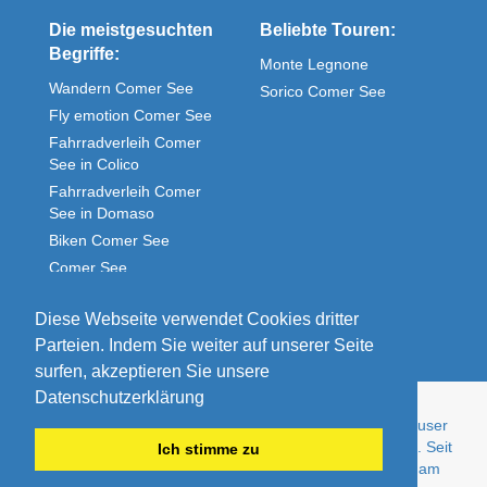
Die meistgesuchten
Beliebte Touren:
Begriffe:
Monte Legnone
Wandern Comer See
Sorico Comer See
Fly emotion Comer See
Fahrradverleih Comer
See in Colico
Fahrradverleih Comer
See in Domaso
Biken Comer See
Comer See
Ferienwohnung direkt am
See
Diese Webseite verwendet Cookies dritter
Parteien. Indem Sie weiter auf unserer Seite
surfen, akzeptieren Sie unsere
Datenschutzerklärung
© Comolake Homes - Ihr Zuhause im Urlaub. Ferienhäuser
und Ferienwohnungen von Privat - günstig und gepflegt. Seit
Ich stimme zu
über 15 Jahren der Experte für Urlaub im Ferienhaus am